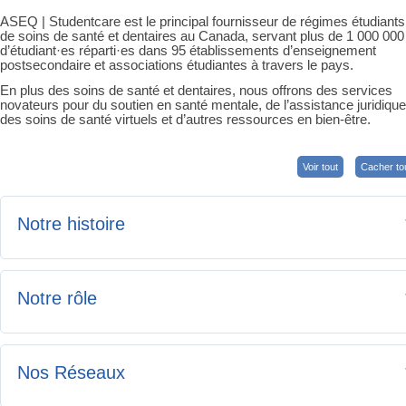
ASEQ | Studentcare est le principal fournisseur de régimes étudiants
de soins de santé et dentaires au Canada, servant plus de 1 000 000
d’étudiant·es réparti·es dans 95 établissements d’enseignement
postsecondaire et associations étudiantes à travers le pays.
En plus des soins de santé et dentaires, nous offrons des services
novateurs pour du soutien en santé mentale, de l’assistance juridique
des soins de santé virtuels et d’autres ressources en bien-être.
Voir tout
Cacher to
Notre histoire
Fondé en 1996, ASEQ | Studentcare découle de l’union de leaders
Notre rôle
étudiants qui mirent leurs forces en commun afin de promouvoir
une vision commune : offrir des régimes de soins de santé et
dentaires simples, engageants et adaptés aux besoins de la
communauté étudiante.
En tant que fournisseur, au nom de votre association étudiante ou
Nos Réseaux
établissement d’enseignement, ASEQ | Studentcare :
Avec cette vision en tête, notre travail consiste à simplifier les
Négocie les régimes collectifs et les services afin d’offrir les
assurances et aider les étudiant·es à avoir accès aux soins