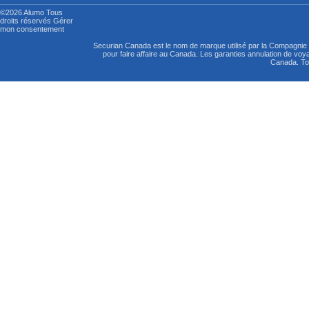
©2026 Alumo
Tous
droits réservés
Gérer
mon consentement
Securian Canada est le nom de marque utilisé par la Compagni
pour faire affaire au Canada. Les garanties annulation de vo
Canada. Tou