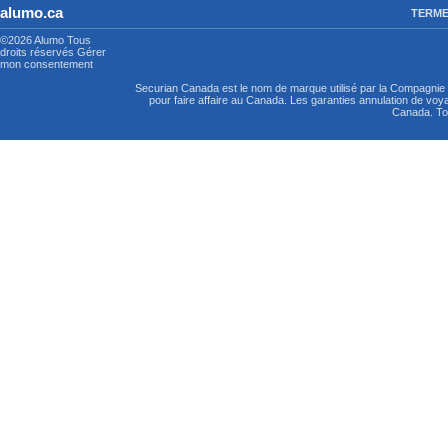
alumo.ca
TERME
©2026 Alumo
Tous
droits réservés
Gérer
mon consentement
Securian Canada est le nom de marque utilisé par la Compagni
pour faire affaire au Canada. Les garanties annulation de vo
Canada. Tou