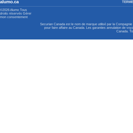
alumo.ca
TERME
©2026 Alumo
Tous
droits réservés
Gérer
mon consentement
Securian Canada est le nom de marque utilisé par la Compagni
pour faire affaire au Canada. Les garanties annulation de vo
Canada. Tou