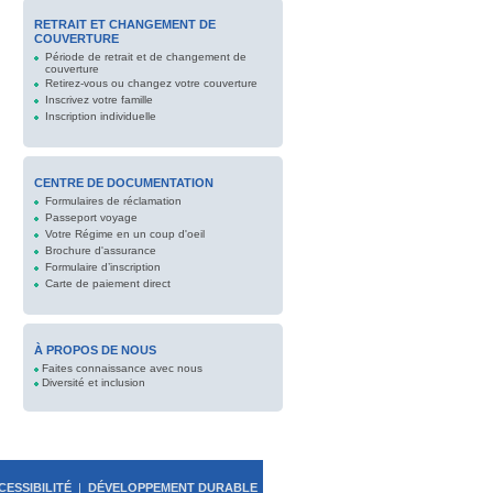
RETRAIT ET CHANGEMENT DE
COUVERTURE
Période de retrait et de changement de
couverture
Retirez-vous ou changez votre couverture
Inscrivez votre famille
Inscription individuelle
CENTRE DE DOCUMENTATION
Formulaires de réclamation
Passeport voyage
Votre Régime en un coup d'oeil
Brochure d'assurance
Formulaire d’inscription
Carte de paiement direct
À PROPOS DE NOUS
Faites connaissance avec nous
Diversité et inclusion
CESSIBILITÉ
|
DÉVELOPPEMENT DURABLE