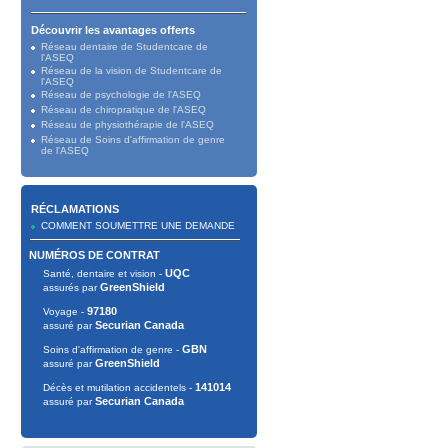
Découvrir les avantages offerts
Réseau dentaire de Studentcare de
l'ASEQ
Réseau de la vision de Studentcare de
l'ASEQ
Réseau de psychologie de l'ASEQ
Réseau de chiropratique de l'ASEQ
Réseau de physiothérapie de l'ASEQ
Réseau de Soins d'affirmation de genre
de l'ASEQ
RÉCLAMATIONS
COMMENT SOUMETTRE UNE DEMANDE
NUMÉROS DE CONTRAT
UQC
Santé, dentaire et vision -
GreenShield
assurés par
97180
Voyage -
Securian Canada
assuré par
GBN
Soins d'affirmation de genre -
GreenShield
assuré par
141014
Décès et mutilation accidentels -
Securian Canada
assuré par