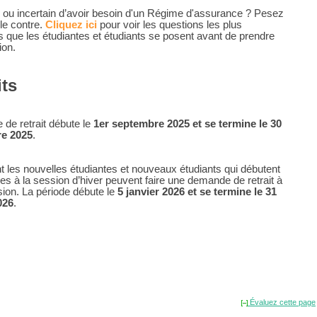
e ou incertain d’avoir besoin d'un Régime d'assurance ? Pesez
 le contre.
Cliquez ici
pour voir les questions les plus
s que les étudiantes et étudiants se posent avant de prendre
ion.
its
 de retrait débute le
1er septembre 2025
et se termine le 30
e 2025
.
 les nouvelles étudiantes et nouveaux étudiants qui débutent
des à la session d’hiver peuvent faire une demande de retrait à
sion. La période débute le
5 janvier 2026 et se termine le 31
026
.
Évaluez cette page