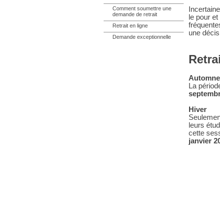
Comment soumettre une
Incertain
demande de retrait
le pour et
fréquente
Retrait en ligne
une décis
Demande exceptionnelle
Retra
Automne
La période
septembr
Hiver
Seulement
leurs étu
cette ses
janvier 2