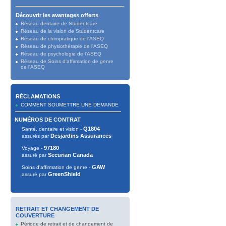
Découvrir les avantages offerts
Réseau dentaire de Studentcare
Réseau de la vision de Studentcare
Réseau de chiropratique de l'ASEQ
Réseau de physiothérapie de l'ASEQ
Réseau de psychologie de l'ASEQ
Réseau de Soins d'affirmation de genre
de l'ASEQ
RÉCLAMATIONS
COMMENT SOUMETTRE UNE DEMANDE
NUMÉROS DE CONTRAT
Q1804
Santé, dentaire et vision -
Desjardins Assurances
assurés par
97180
Voyage -
Securian Canada
assuré par
GAW
Soins d'affirmation de genre -
GreenShield
assuré par
RETRAIT ET CHANGEMENT DE
COUVERTURE
Période de retrait et de changement de