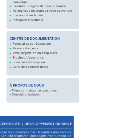
couverture
Flexibilité - Régime de base et bonifié
Retirez-vous ou changez votre couverture
Inscrivez votre famille
Inscription individuelle
CENTRE DE DOCUMENTATION
Formulaires de réclamation
Passeport voyage
Votre Régime en un coup d'oeil
Brochure d'assurance
Formulaire d’inscription
Carte de paiement direct
À PROPOS DE NOUS
Faites connaissance avec nous
Diversité et inclusion
CESSIBILITÉ
|
DÉVELOPPEMENT DURABLE
ntaire sont assurées par Desjardins Assurances.
Sécurité financière, compagnie d'assurance vie.