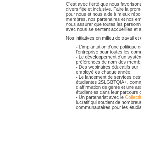
C’est avec fierté que nous favorisons
diversifiée et inclusive. Faire la pro
pour nous et nous aide à mieux rép
membres, nos partenaires et nos emp
nous assurer que toutes les personn
avec nous se sentent accueillies et 
Nos initiatives en milieu de travail 
-
L’implantation d’une politique d
l’entreprise pour toutes les co
-
Le développement d’un système 
préférences de nom des memb
-
Des webinaires éducatifs sur 
employé·es chaque année.
-
Le lancement de services des
étudiantes 2SLGBTQIA+, comme
d’affirmation de genre et une as
étudiant·es dans leur parcours d
-
Un partenariat avec le
Collecti
lucratif qui soutient de nombreus
communautaires pour les étudia