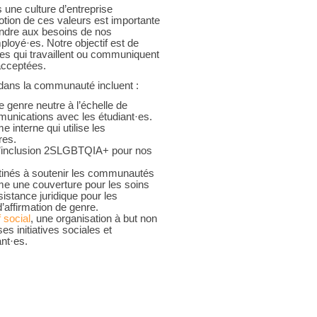
 une culture d’entreprise
motion de ces valeurs est importante
ondre aux besoins de nos
loyé·es. Notre objectif est de
es qui travaillent ou communiquent
acceptées.
et dans la communauté incluent :
e genre neutre à l’échelle de
mmunications avec les étudiant·es.
interne qui utilise les
res.
l’inclusion 2SLGBTQIA+ pour nos
tinés à soutenir les communautés
 une couverture pour les soins
sistance juridique pour les
’affirmation de genre.
f social
, une organisation à but non
es initiatives sociales et
nt·es.