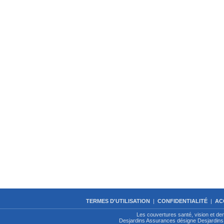
TERMES D'UTILISATION
|
CONFIDENTIALITÉ
|
AC
Les couvertures santé, vision et de
Desjardins Assurances désigne Desjardins 