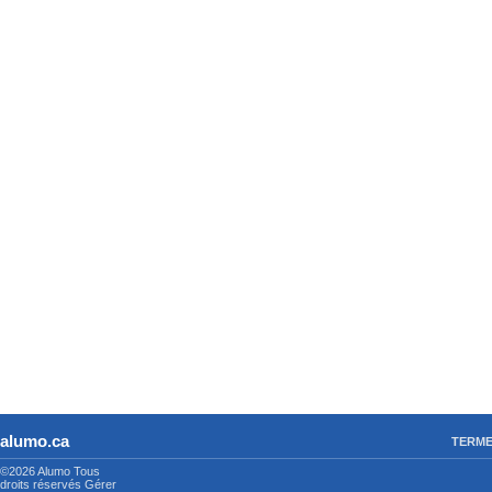
alumo.ca
TERME
©2026 Alumo
Tous
droits réservés
Gérer