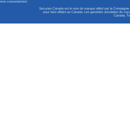
mon consentement
Securian Canada est le nom de marque utilisé par la Compagni
pour faire affaire au Canada. Les garanties annulation de vo
Canada. Tou