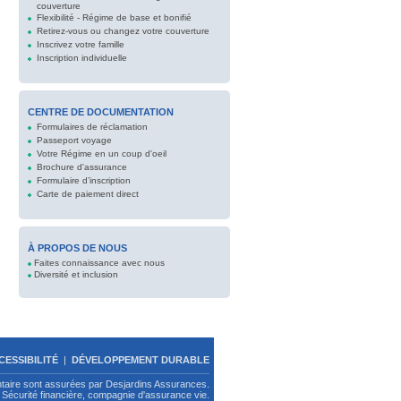
couverture
Flexibilité - Régime de base et bonifié
Retirez-vous ou changez votre couverture
Inscrivez votre famille
Inscription individuelle
CENTRE DE DOCUMENTATION
Formulaires de réclamation
Passeport voyage
Votre Régime en un coup d'oeil
Brochure d'assurance
Formulaire d’inscription
Carte de paiement direct
À PROPOS DE NOUS
Faites connaissance avec nous
Diversité et inclusion
CESSIBILITÉ
|
DÉVELOPPEMENT DURABLE
ntaire sont assurées par Desjardins Assurances.
Sécurité financière, compagnie d'assurance vie.