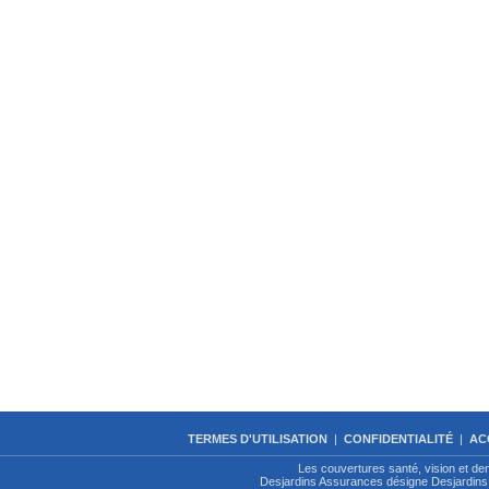
TERMES D'UTILISATION
|
CONFIDENTIALITÉ
|
AC
Les couvertures santé, vision et de
Desjardins Assurances désigne Desjardins 