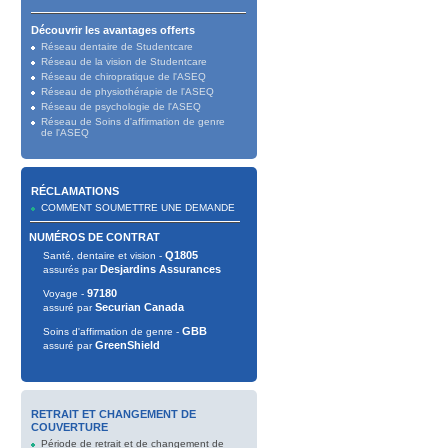
Découvrir les avantages offerts
Réseau dentaire de Studentcare
Réseau de la vision de Studentcare
Réseau de chiropratique de l'ASEQ
Réseau de physiothérapie de l'ASEQ
Réseau de psychologie de l'ASEQ
Réseau de Soins d'affirmation de genre
de l'ASEQ
RÉCLAMATIONS
COMMENT SOUMETTRE UNE DEMANDE
NUMÉROS DE CONTRAT
Q1805
Santé, dentaire et vision -
Desjardins Assurances
assurés par
97180
Voyage -
Securian Canada
assuré par
GBB
Soins d'affirmation de genre -
GreenShield
assuré par
RETRAIT ET CHANGEMENT DE
COUVERTURE
Période de retrait et de changement de