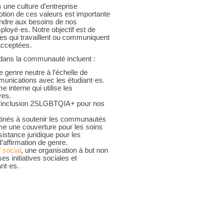
 une culture d’entreprise
motion de ces valeurs est importante
ondre aux besoins de nos
loyé·es. Notre objectif est de
es qui travaillent ou communiquent
acceptées.
et dans la communauté incluent :
e genre neutre à l’échelle de
mmunications avec les étudiant·es.
interne qui utilise les
res.
l’inclusion 2SLGBTQIA+ pour nos
tinés à soutenir les communautés
 une couverture pour les soins
sistance juridique pour les
’affirmation de genre.
f social
, une organisation à but non
es initiatives sociales et
nt·es.