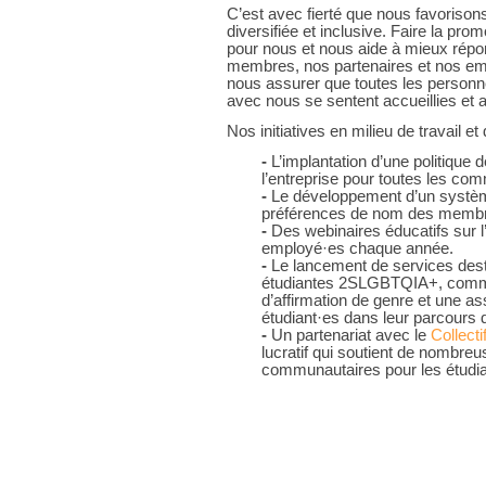
C’est avec fierté que nous favorisons
diversifiée et inclusive. Faire la pro
pour nous et nous aide à mieux rép
membres, nos partenaires et nos emp
nous assurer que toutes les personn
avec nous se sentent accueillies et 
Nos initiatives en milieu de travail 
-
L’implantation d’une politique d
l’entreprise pour toutes les co
-
Le développement d’un système 
préférences de nom des memb
-
Des webinaires éducatifs sur 
employé·es chaque année.
-
Le lancement de services des
étudiantes 2SLGBTQIA+, comme
d’affirmation de genre et une as
étudiant·es dans leur parcours d
-
Un partenariat avec le
Collecti
lucratif qui soutient de nombreus
communautaires pour les étudia