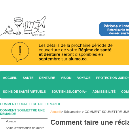
ACCUEIL
SANTÉ
DENTAIRE
VISION
VOYAGE
PROTECTION JURID
SOINS DE SANTÉ VIRTUELS
SOUTIEN 2SLGBTQIA+
ADMISSIBILITÉ
COM
COMMENT SOUMETTRE UNE DEMANDE
COMMENT SOUMETTRE UNE
Accueil
>
Réclamation
>
COMMENT SOUMETTRE UNE
DEMANDE
Comment faire une récl
Voyage
Soins d'affirmation de genre