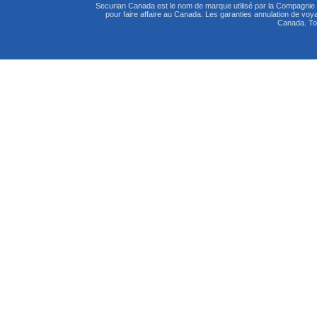
Securian Canada est le nom de marque utilisé par la Compagni
pour faire affaire au Canada. Les garanties annulation de vo
Canada. Tou