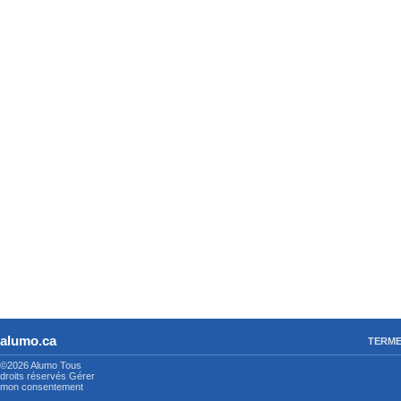
alumo.ca
TERME
©2026 Alumo
Tous
droits réservés
Gérer
mon consentement