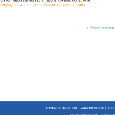
 d'information sur les réclamations voyage,
consulte le
.
t Voyage
et la
description détaillée de la couverture
Évaluez cette page
TERMES D'UTILISATION
|
CONFIDENTIALITÉ
|
AC
Les couvertures santé, vision et de