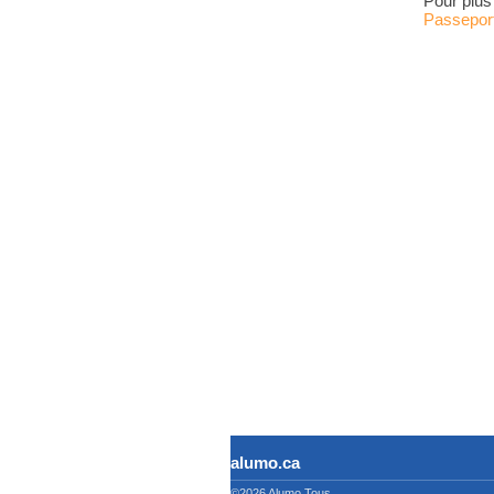
Pour plus
Passepor
alumo.ca
©2026 Alumo
Tous