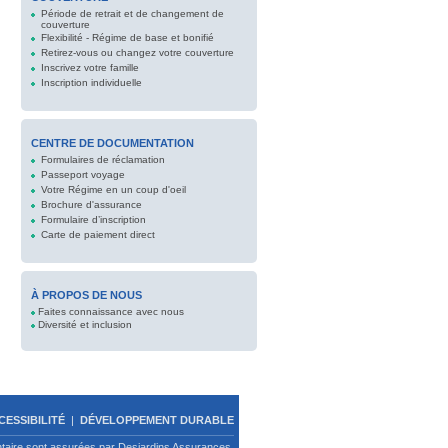
Période de retrait et de changement de
couverture
Flexibilité - Régime de base et bonifié
Retirez-vous ou changez votre couverture
Inscrivez votre famille
Inscription individuelle
CENTRE DE DOCUMENTATION
Formulaires de réclamation
Passeport voyage
Votre Régime en un coup d'oeil
Brochure d'assurance
Formulaire d’inscription
Carte de paiement direct
À PROPOS DE NOUS
Faites connaissance avec nous
Diversité et inclusion
CESSIBILITÉ
|
DÉVELOPPEMENT DURABLE
ntaire sont assurées par Desjardins Assurances.