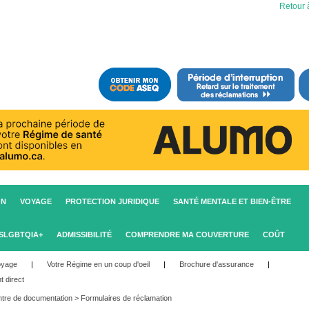
Retour à
ON
VOYAGE
PROTECTION JURIDIQUE
SANTÉ MENTALE ET BIEN-ÊTRE
2SLGBTQIA+
ADMISSIBILITÉ
COMPRENDRE MA COUVERTURE
COÛT
oyage
|
Votre Régime en un coup d'oeil
|
Brochure d'assurance
|
t direct
tre de documentation
>
Formulaires de réclamation