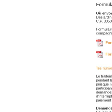
Formula
Où envoye
Desjardi
C.P. 395
Formulaire
compagni
For
For
Tes numéro
Le traite
pendant l
puisque l’
participa
demandes,
d’interrup
paiement 
Demandes