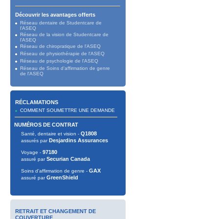
Découvrir les avantages offerts
Réseau dentaire de Studentcare de
l'ASEQ
Réseau de la vision de Studentcare de
l'ASEQ
Réseau de chiropratique de l'ASEQ
Réseau de physiothérapie de l'ASEQ
Réseau de psychologie de l'ASEQ
Réseau de Soins d'affirmation de genre
de l'ASEQ
RÉCLAMATIONS
COMMENT SOUMETTRE UNE DEMANDE
NUMÉROS DE CONTRAT
Q1808
Santé, dentaire et vision -
Desjardins Assurances
assurés par
97180
Voyage -
Securian Canada
assuré par
GAX
Soins d'affirmation de genre -
GreenShield
assuré par
RETRAIT ET CHANGEMENT DE
COUVERTURE