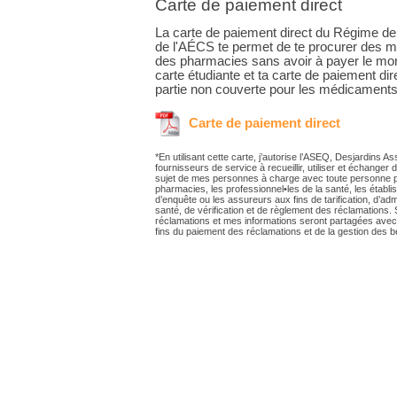
Carte de paiement direct
La carte de paiement direct du Régime de 
de l'AÉCS te permet de te procurer des m
des pharmacies sans avoir à payer le mont
carte étudiante et ta carte de paiement dir
partie non couverte pour les médicaments
Carte de paiement direct
*En utilisant cette carte, j’autorise l’ASEQ, Desjardins A
fournisseurs de service à recueillir, utiliser et échange
sujet de mes personnes à charge avec toute personne ph
pharmacies, les professionnel•les de la santé, les étab
d’enquête ou les assureurs aux fins de tarification, d’admi
santé, de vérification et de règlement des réclamations.
réclamations et mes informations seront partagées av
fins du paiement des réclamations et de la gestion des b