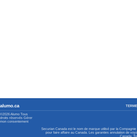
alumo.ca
TERME
©2026 Alumo
Tous
droits réservés
Gérer
mon consentement
Securian Canada est le nom de marque utilisé par la Compagni
pour faire affaire au Canada. Les garanties annulation de vo
Canada. Tou