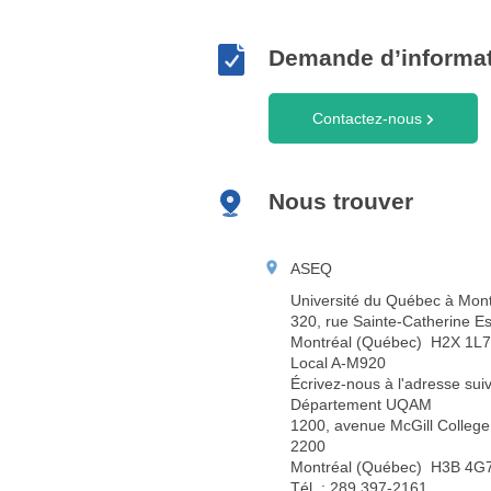
Demande d’informa
Contactez-nous
Nous trouver
ASEQ
Université du Québec à Mont
320, rue Sainte-Catherine Es
Montréal (Québec) H2X 1L7
Local A-M920
Écrivez-nous à l'adresse suiv
Département UQAM
1200, avenue McGill College
2200
Montréal (Québec) H3B 4G
Tél. : 289 397-2161