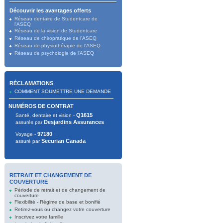
Découvrir les avantages offerts
Réseau dentaire de Studentcare de
l'ASEQ
Réseau de la vision de Studentcare
Réseau de chiropratique de l'ASEQ
Réseau de physiothérapie de l'ASEQ
Réseau de psychologie de l'ASEQ
RÉCLAMATIONS
COMMENT SOUMETTRE UNE DEMANDE
NUMÉROS DE CONTRAT
Q1615
Santé, dentaire et vision -
Desjardins Assurances
assurés par
97180
Voyage -
Securian Canada
assuré par
RETRAIT ET CHANGEMENT DE
COUVERTURE
Période de retrait et de changement de
couverture
Flexibilité - Régime de base et bonifié
Retirez-vous ou changez votre couverture
Inscrivez votre famille