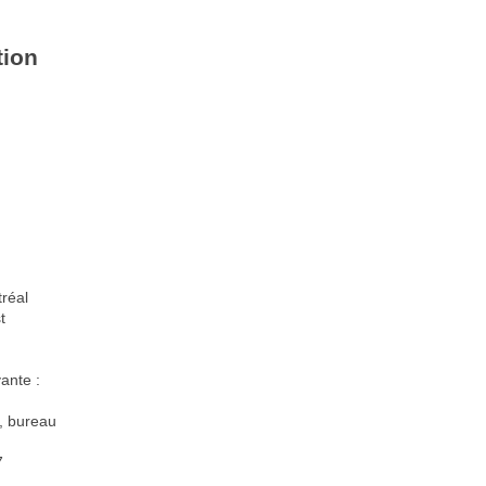
tion
réal
t
ante :
, bureau
7