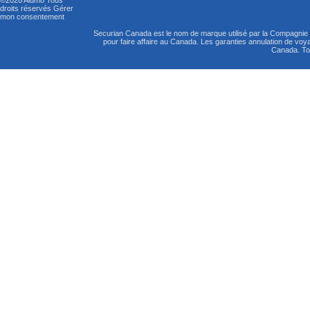
©2026 Alumo
Tous
droits réservés
Gérer
mon consentement
Securian Canada est le nom de marque utilisé par la Compagni
pour faire affaire au Canada. Les garanties annulation de vo
Canada. Tou