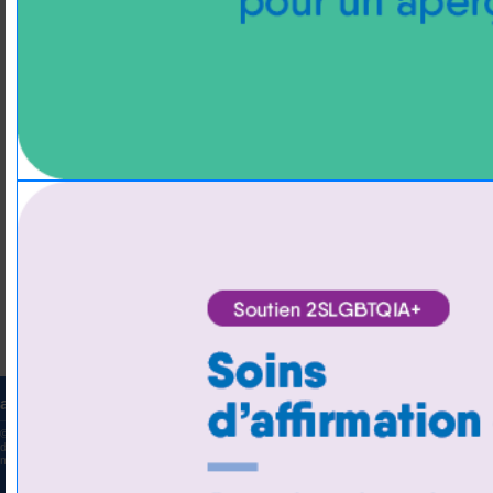
alumo.ca
TERME
©2026 Alumo
Tous
droits réservés
Gérer
mon consentement
Securian Canada est le nom de marque utilisé par la Compagni