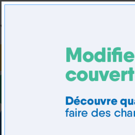
ACCUEIL
SANTÉ
DENTAIRE
VISION
VOYAGE
PROTECTION JURID
SANTÉ MENTALE ET BIEN-ÊTRE
SOUTIEN 2SLGBTQIA+
ADMISSIBILITÉ